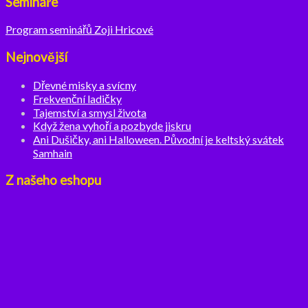
Semináře
Program seminářů Zoji Hricové
Nejnovější
Dřevné misky a svícny
Frekvenční ladičky
Tajemství a smysl života
Když žena vyhoří a pozbyde jiskru
Ani Dušičky, ani Halloween. Původní je keltský svátek
Samhain
Z našeho eshopu