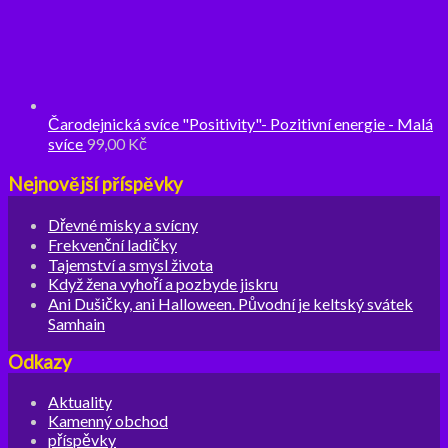
Čarodejnická svíce "Positivity"- Pozitivní energie - Malá
svíce
99,00
Kč
Nejnovější příspěvky
Dřevné misky a svícny
Frekvenční ladičky
Tajemství a smysl života
Když žena vyhoří a pozbyde jiskru
Ani Dušičky, ani Halloween. Původní je keltský svátek
Samhain
Odkazy
Aktuality
Kamenný obchod
příspěvky