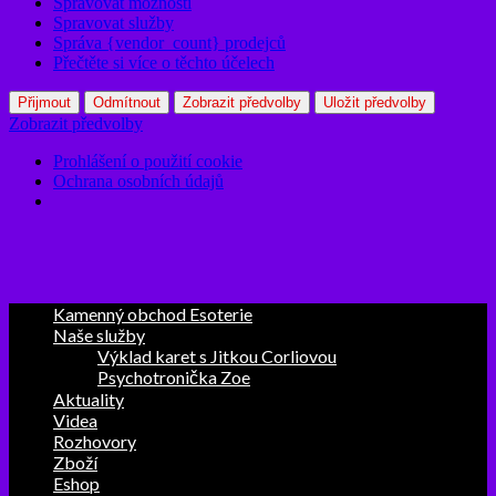
Spravovat možnosti
Spravovat služby
Správa {vendor_count} prodejců
Přečtěte si více o těchto účelech
Přijmout
Odmítnout
Zobrazit předvolby
Uložit předvolby
Zobrazit předvolby
Prohlášení o použití cookie
Ochrana osobních údajů
Kamenný obchod Esoterie
Naše služby
Výklad karet s Jitkou Corliovou
Psychotronička Zoe
Aktuality
Videa
Rozhovory
Zboží
Eshop