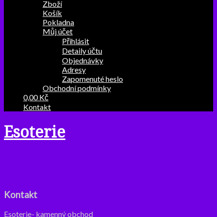
Zboží
Košík
Pokladna
Můj účet
Přihlásit
Detaily účtu
Objednávky
Adresy
Zapomenuté heslo
Obchodní podmínky
0,00 Kč
Kontakt
Esoterie
Výklad karet a prodej ezoterického
zboží
Kontakt
Esoterie- kamenný obchod