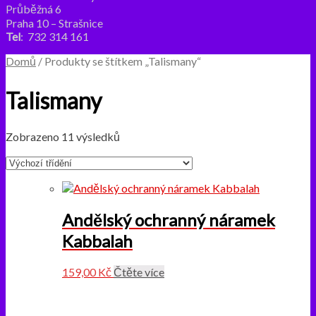
Průběžná 6
Praha 10 – Strašnice
Tel
:
732 314 161
Domů
/ Produkty se štítkem „Talismany“
Talismany
Zobrazeno 11 výsledků
Andělský ochranný náramek
Kabbalah
159,00
Kč
Čtěte více