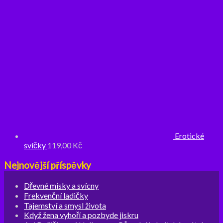
Erotické
svíčky
119,00
Kč
Nejnovější příspěvky
Dřevné misky a svícny
Frekvenční ladičky
Tajemství a smysl života
Když žena vyhoří a pozbyde jiskru