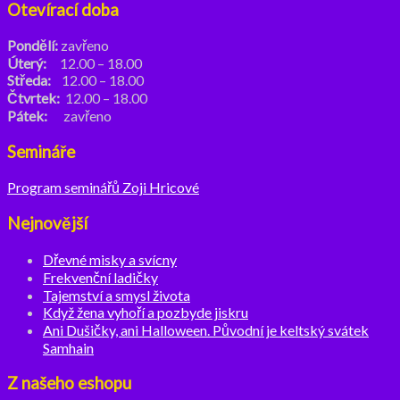
Otevírací doba
Pondělí:
zavřeno
Úterý:
12.00 – 18.00
Středa:
12.00 – 18.00
Čtvrtek:
12.00 – 18.00
Pátek:
zavřeno
Semináře
Program seminářů Zoji Hricové
Nejnovější
Dřevné misky a svícny
Frekvenční ladičky
Tajemství a smysl života
Když žena vyhoří a pozbyde jiskru
Ani Dušičky, ani Halloween. Původní je keltský svátek
Samhain
Z našeho eshopu