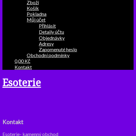
Zboží
Košík
Pokladna
Můj účet
Přihlásit
Detaily účtu
Objednávky
Adresy
Zapomenuté heslo
Obchodní podmínky
0,00 Kč
Kontakt
Esoterie
Výklad karet a prodej ezoterického
zboží
Kontakt
Esoterie- kamenný obchod