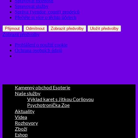
Spravovat možnosti
Spravovat služby
Správa {vendor_count} prodejců
Přečtěte si více o těchto účelech
Přijmout
Odmítnout
Zobrazit předvolby
Uložit předvolby
Zobrazit předvolby
Prohlášení o použití cookie
Ochrana osobních údajů
Kamenný obchod Esoterie
Naše služby
Výklad karet s Jitkou Corliovou
Psychotronička Zoe
Aktuality
Videa
Rozhovory
Zboží
Eshop