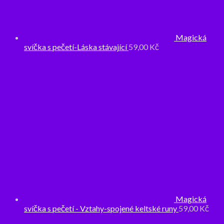
Magická
svíčka s pečetí-Láska stávající
59,00
Kč
Magická
svíčka s pečetí - Vztahy-spojené keltské runy
59,00
Kč